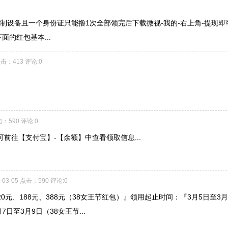
制设备且一个身份证只能撸1次全部领完后下载微视-我的-右上角-提现即
的红包基本...
 点击：413 评论:0
点击：590 评论:0
前往【支付宝】-【余额】中查看领取信息...
8-03-05 点击：590 评论:0
0元、188元、388元（38女王节红包）』领用起止时间：『3月5日至3月
日至3月9日（38女王节...