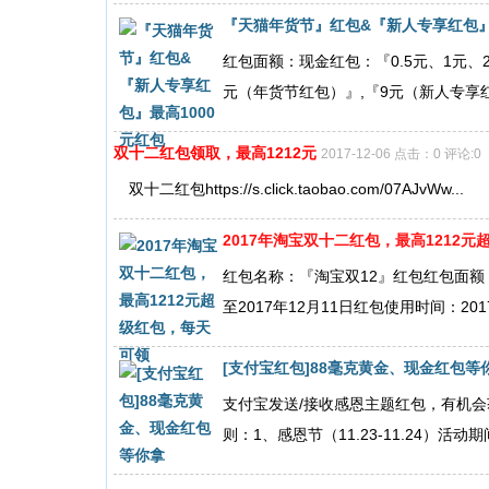
『天猫年货节』红包&『新人专享红包』
红包面额：现金红包：『0.5元、1元、2元、
元（年货节红包）』,『9元（新人专享红包
双十二红包领取，最高1212元
2017-12-06 点击：0 评论:0
双十二红包https://s.click.taobao.com/07AJvWw...
2017年淘宝双十二红包，最高1212
红包名称：『淘宝双12』红包红包面额：现
至2017年12月11日红包使用时间：2017年
[支付宝红包]88毫克黄金、现金红包等
支付宝发送/接收感恩主题红包，有机会
则：1、感恩节（11.23-11.24）活