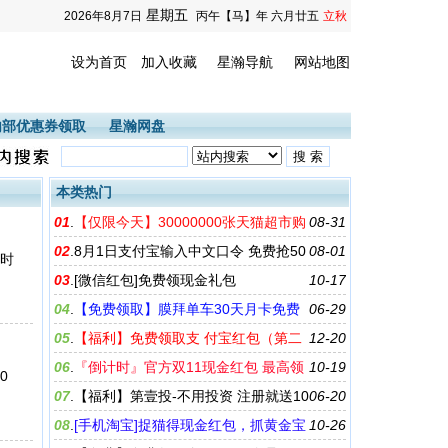
星期五
2026年8月7日
丙午【马】年 六月廿五
立秋
设为首页
加入收藏
星瀚导航
网站地图
内部优惠券领取
星瀚网盘
本类热门
01
.
【仅限今天】30000000张天猫超市购
08-31
物券限时领
02
.
8月1日支付宝输入中文口令 免费抢50
08-01
止时
万现金红包 天弘基金容易宝
03
.
[微信红包]免费领现金礼包
10-17
04
.
【免费领取】膜拜单车30天月卡免费
06-29
骑车
05
.
【福利】免费领取支 付宝红包（第二
12-20
期）——可在淘 宝、天猫无限制使用
06
.
『倒计时』官方双11现金红包 最高领
10-19
0
取1111元
07
.
【福利】第壹投-不用投资 注册就送10
06-20
元话费 二个工作日内充值到您的手机号
08
.
[手机淘宝]捉猫得现金红包，抓黄金宝
10-26