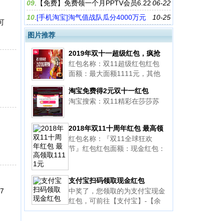
得大红包
09
.
【免费】免费领一个月PPTV会员6.22
06-22
10
.
[手机淘宝]淘气值战队瓜分4000万元
10-25
可
红包奖励
图片推荐
2019年双十一超级红包，疯抢
红包名称：双11超级红包红包
中！！！
面额：最大面额1111元，其他
以实际到账为准领用起止时间：
淘宝免费得2元双十一红包
2019年10月21日00:00:00至20
淘宝搜索：双11精彩在莎莎苏
19年11月11日23:59:50红包使
用时间：2019年11月11日
2018年双11十周年红包 最高领
红包名称：『双11全球狂欢
取1111元
节』红包红包面额：现金红包：
『最大面额1111元，其他以实
际到账为准』领用起止时间：
『2018年10月20日 00:00:00至
支付宝扫码领取现金红包
2018年11月11日 23:59:00（双
7
中奖了，您领取的为支付宝现金
1
红包，可前往【支付宝】-【余
额】中查看领取信息