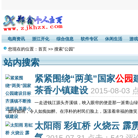
电商资讯
浙江开化
综合信息
软件专区
休闲生活
游戏
您现在的位置：
首页
>> 搜索"公园"
站内搜索
紧紧围绕“两美”国家
公园
茶香小镇建设
2015-08-03
一走进钱江源头齐溪镇，映入眼帘的便是那一派青山绿
如诗如画，令人如痴如醉。在淳朴的村民们脸上，荡漾着幸福的微笑，
太阳雨 彩虹桥 火烧云 霹
气
2015-07-31 点击：542 评