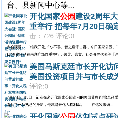
台、县新闻中心等...
开化国家
公园
建设2周年大
重举行 把每年7月20日确
击：726 评论:0
大会现场 “维我开化,卓尔不群。昔之唐宋古郡，今日国家公园。”
日”创建活动在南湖广场隆重举行，领导、嘉宾、社会各界代表等千余.
美国马斯克廷市长开化访
美国投资项目并与市长成为
评论:0
7月14日、15日，记者在来开化国家公园访问的美国艾奥瓦州(又译
看到了一位熟悉的身影，他就是开化人程利军。 在这次来访...
开化国家
公园
体制试点研