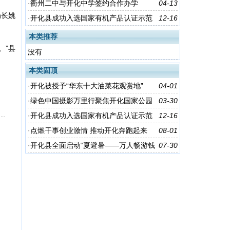
去何田吃清水鱼吧
·
衢州二中与开化中学签约合作办学
04-13
局长姚
·
开化县成功入选国家有机产品认证示范
12-16
创建区
本类推荐
。”县
没有
本类固顶
·
开化被授予“华东十大油菜花观赏地”
04-01
·
绿色中国摄影万里行聚焦开化国家公园
03-30
·
开化县成功入选国家有机产品认证示范
12-16
创建区
·
点燃干事创业激情 推动开化奔跑起来
08-01
·
开化县全面启动“夏避暑——万人畅游钱
07-30
江源”活动