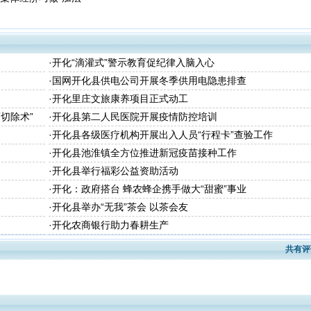
·
开化“滴灌式”警示教育促纪律入脑入心
·
国网开化县供电公司开展冬季供用电隐患排查
·
开化里庄文旅康养项目正式动工
切除术”
·
开化县第二人民医院开展疫情防控培训
·
开化县各级医疗机构开展出入人员“行程卡”查验工作
·
开化县池淮镇全方位推进新冠疫苗接种工作
·
开化县举行福彩公益资助活动
·
开化：政府搭台 蜂农蜂企携手做大“甜蜜”事业
·
开化县举办“无我”茶会 以茶会友
·
开化农商银行助力春耕生产
共有