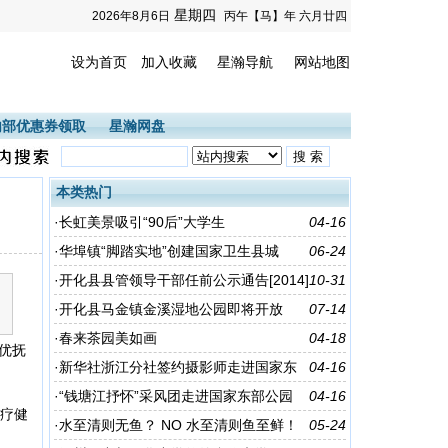
星期四
2026年8月6日
丙午【马】年 六月廿四
设为首页
加入收藏
星瀚导航
网站地图
内部优惠券领取
星瀚网盘
本类热门
·
长虹美景吸引“90后”大学生
04-16
·
华埠镇“脚踏实地”创建国家卫生县城
06-24
·
开化县县管领导干部任前公示通告[2014]
10-31
8号
·
开化县马金镇金溪湿地公园即将开放
07-14
·
春来茶园美如画
04-18
优抚
·
新华社浙江分社签约摄影师走进国家东
04-16
部公园
·
“钱塘江抒怀”采风团走进国家东部公园
04-16
医疗健
·
水至清则无鱼？ NO 水至清则鱼至鲜！
05-24