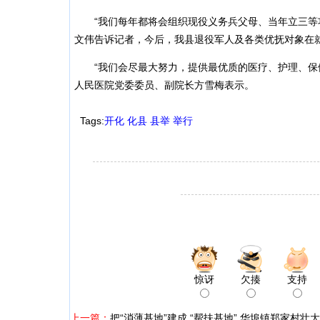
“我们每年都将会组织现役义务兵父母、当年立三等功
文伟告诉记者，今后，我县退役军人及各类优抚对象在
“我们会尽最大努力，提供最优质的医疗、护理、保健
人民医院党委委员、副院长方雪梅表示。
Tags:
开化
化县
县举
举行
惊讶
欠揍
支持
上一篇：
把“消薄基地”建成 “帮扶基地” 华埠镇郑家村壮