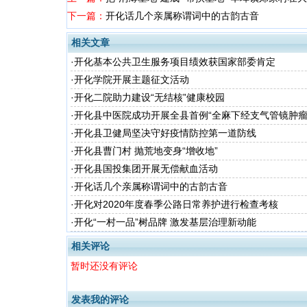
下一篇：
开化话几个亲属称谓词中的古韵古音
相关文章
·
开化基本公共卫生服务项目绩效获国家部委肯定
·
开化学院开展主题征文活动
·
开化二院助力建设“无结核”健康校园
·
开化县中医院成功开展全县首例“全麻下经支气管镜肿瘤
·
开化县卫健局坚决守好疫情防控第一道防线
·
开化县曹门村 抛荒地变身“增收地”
·
开化县国投集团开展无偿献血活动
·
开化话几个亲属称谓词中的古韵古音
·
开化对2020年度春季公路日常养护进行检查考核
·
开化“一村一品”树品牌 激发基层治理新动能
相关评论
暂时还没有评论
发表我的评论