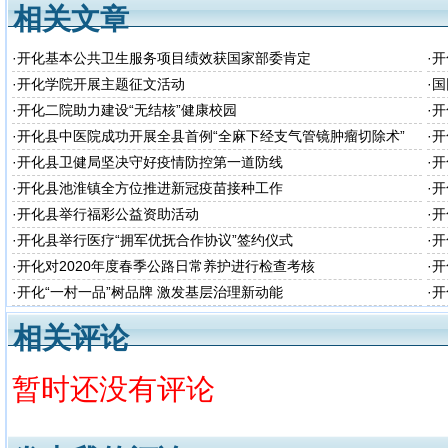
相关文章
·
开化基本公共卫生服务项目绩效获国家部委肯定
·
开
·
开化学院开展主题征文活动
·
国
·
开化二院助力建设“无结核”健康校园
·
开
·
开化县中医院成功开展全县首例“全麻下经支气管镜肿瘤切除术”
·
开
·
开化县卫健局坚决守好疫情防控第一道防线
·
开
·
开化县池淮镇全方位推进新冠疫苗接种工作
·
开
·
开化县举行福彩公益资助活动
·
开
·
开化县举行医疗“拥军优抚合作协议”签约仪式
·
开
·
开化对2020年度春季公路日常养护进行检查考核
·
开
·
开化“一村一品”树品牌 激发基层治理新动能
·
开
相关评论
暂时还没有评论